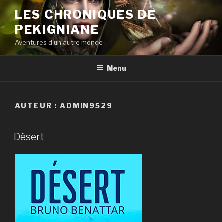
Aller
LES CHRONIQUES DE
au
PEKIGNIANE
contenu
principal
Aventures d'un autre monde
Menu
AUTEUR :
ADMIN9529
Désert