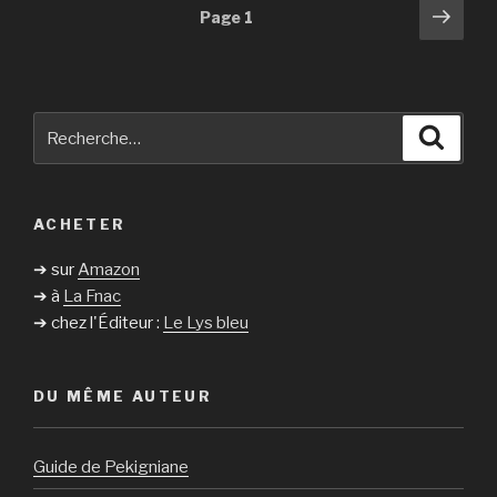
Navigation
Pag
Page
1
suiv
des
articles
Recherche
Reche
pour
:
ACHETER
➔ sur
Amazon
➔ à
La Fnac
➔ chez l'Éditeur :
Le Lys bleu
DU MÊME AUTEUR
Guide de Pekigniane